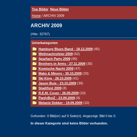
Top Bilder
Neue Bilder
Home
/ ARCHIV 2009
ARCHIV 2009
(Hits: 32767)
Unterkategorien
Hamburg Blues Band - 18.12.2009
(45)
Weihnachtsfeier 2009
(62)
Sparfach Party 2009
(95)
Brothers in Arms - 27.11.2009
(30)
Komische Nacht 2009
(47)
Maks & Minors - 30.10.2009
(33)
Ski King - 28.10.2009
(41)
Jason Buie - 23.10.2009
(39)
Stadtfest 2009
(8)
R.E.M. Cover - 26.09.2009
(10)
PardyBoiZ - 23.09.2009
(8)
Melanie Dekker - 19.09.2009
(10)
Gefunden: 0 Bild(er) auf 0 Seite(n). Angezeigt: Bild 0 bis 0.
In dieser Kategorie sind keine Bilder vorhanden.