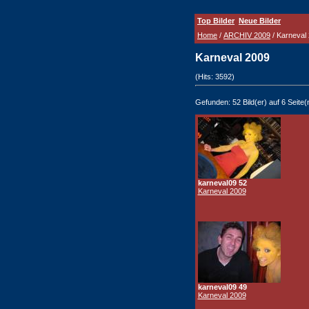
Top Bilder
Neue Bilder
Home
/
ARCHIV 2009
/ Karneval
Karneval 2009
(Hits: 3592)
Gefunden: 52 Bild(er) auf 6 Seite(n
karneval09 52
Karneval 2009
karneval09 49
Karneval 2009