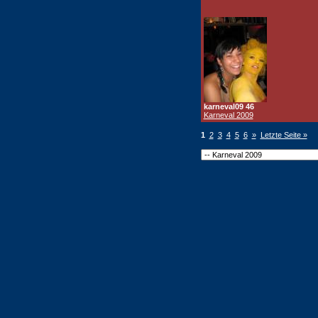
karneval09 46
Karneval 2009
1
2
3
4
5
6
»
Letzte Seite »