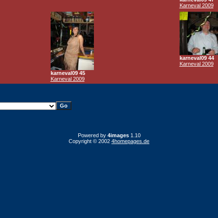
Karneval 2009
karneval09 44
Karneval 2009
karneval09 45
Karneval 2009
Powered by
4images
1.10
Copyright © 2002
4homepages.de