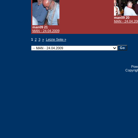
man09 20
MAN - 24.04.20
man09 21
MAN - 24.04.2009
1
2
3
»
Letzte Seite »
Pow
Copyrig