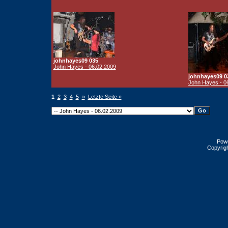
johnhayes09 035
John Hayes - 06.02.2009
johnhayes09 0
John Hayes - 0
1
2
3
4
5
»
Letzte Seite »
Pow
Copyrig