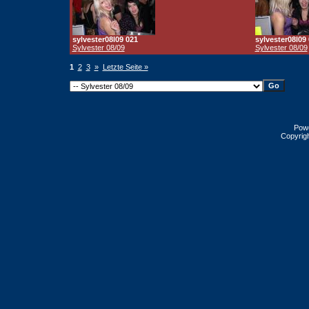
sylvester08l09 021
sylvester08l09
Sylvester 08/09
Sylvester 08/09
1
2
3
»
Letzte Seite »
Pow
Copyrig