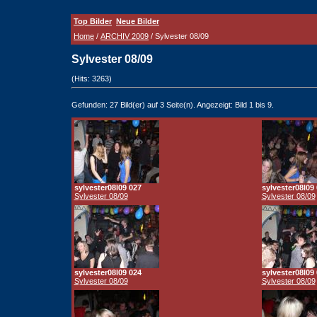
Top Bilder
Neue Bilder
Home
/
ARCHIV 2009
/ Sylvester 08/09
Sylvester 08/09
(Hits: 3263)
Gefunden: 27 Bild(er) auf 3 Seite(n). Angezeigt: Bild 1 bis 9.
sylvester08l09 027
sylvester08l09
Sylvester 08/09
Sylvester 08/09
sylvester08l09 024
sylvester08l09
Sylvester 08/09
Sylvester 08/09