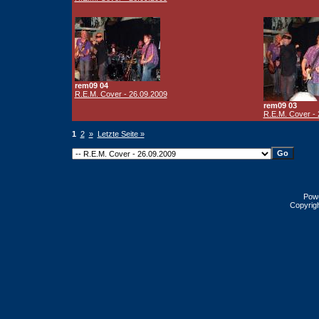
rem09 04
R.E.M. Cover - 26.09.2009
rem09 03
R.E.M. Cover - 
1
2
»
Letzte Seite »
Pow
Copyrig