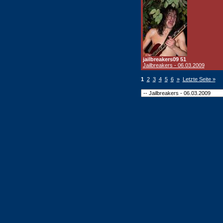
jailbreakers09 51
Jailbreakers - 06.03.2009
1
2
3
4
5
6
»
Letzte Seite »