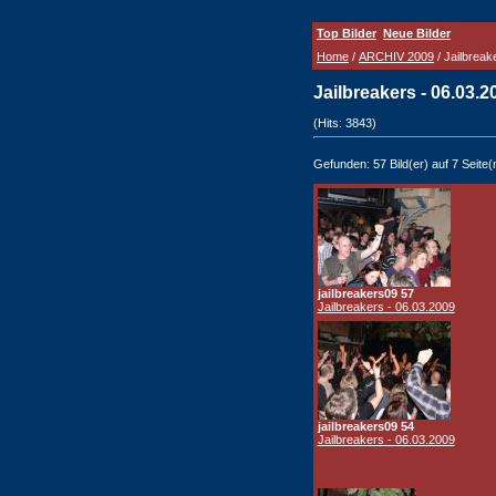
Top Bilder
Neue Bilder
Home
/
ARCHIV 2009
/ Jailbreak
Jailbreakers - 06.03.
(Hits: 3843)
Gefunden: 57 Bild(er) auf 7 Seite(n
jailbreakers09 57
Jailbreakers - 06.03.2009
jailbreakers09 54
Jailbreakers - 06.03.2009