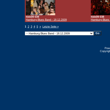
hbb09 039
hbb09 038
Hamburg Blues Band - 18.12.2009
Hamburg Blues 
1
2
3
4
5
»
Letzte Seite »
Pow
Copyrig