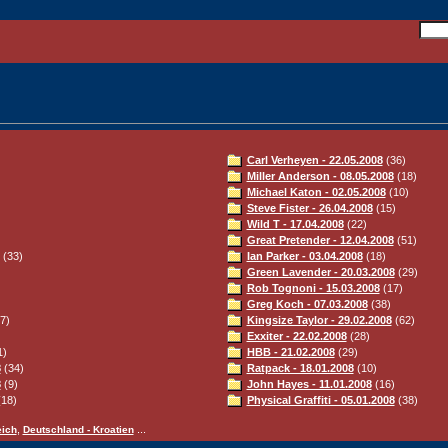
Carl Verheyen - 22.05.2008
(36)
Miller Anderson - 08.05.2008
(18)
Michael Katon - 02.05.2008
(10)
Steve Fister - 26.04.2008
(15)
Wild T - 17.04.2008
(22)
Great Pretender - 12.04.2008
(51)
(33)
Ian Parker - 03.04.2008
(18)
Green Lavender - 20.03.2008
(29)
Rob Tognoni - 15.03.2008
(17)
Greg Koch - 07.03.2008
(38)
7)
Kingsize Taylor - 29.02.2008
(62)
Exxiter - 22.02.2008
(28)
1)
HBB - 21.02.2008
(29)
8
(34)
Ratpack - 18.01.2008
(10)
8
(9)
John Hayes - 11.01.2008
(16)
18)
Physical Graffiti - 05.01.2008
(38)
,
...
eich
Deutschland - Kroatien