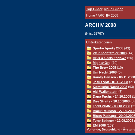
Top Bilder
Neue Bilder
Home
/ ARCHIV 2008
ARCHIV 2008
(Hits: 32767)
Unterkategorien
Sparfachparty 2008
(43)
Weihnachtsfeier 2008
(44)
HBB & Chris Farlowe
(66)
Mighty Orq
(19)
The Brew 2008
(10)
Uni Nacht 2008
(5)
Randy Hansen - 06.11.2008
Jesus Volt - 01.11.2008
(21)
Komische Nacht 2008
(93)
Abi Wallenstein
(6)
Dana Fuchs - 24.10.2008
(1
Dire Straits - 10.10.2008
(8)
Todd Wolfe - 03.10.2008
(2
Black Reunion - 27.09.200
Blues Package - 20.09.200
Tony Spinner - 12.09.2008
(
EM 2008
(169)
,
Vorrunde
Deutschland - Ã–sterr