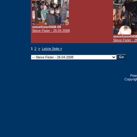
stevefister0408 09
Steve Fister - 26.04.2008
stevefister0408
Steve Fister - 
1
2
»
Letzte Seite »
Pow
Copyrig