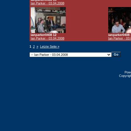
Ian Parker - 03.04.2008
ianparker0408 12
ianparker0408 
Ian Parker - 03.04.2008
Ian Parker - 03
1
2
»
Letzte Seite »
Pow
Copyrig