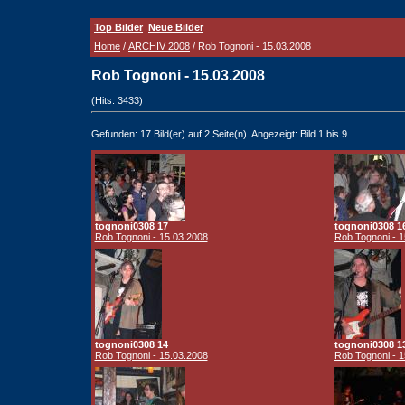
Top Bilder
Neue Bilder
Home
/
ARCHIV 2008
/ Rob Tognoni - 15.03.2008
Rob Tognoni - 15.03.2008
(Hits: 3433)
Gefunden: 17 Bild(er) auf 2 Seite(n). Angezeigt: Bild 1 bis 9.
tognoni0308 17
tognoni0308 1
Rob Tognoni - 15.03.2008
Rob Tognoni - 1
tognoni0308 14
tognoni0308 1
Rob Tognoni - 15.03.2008
Rob Tognoni - 1