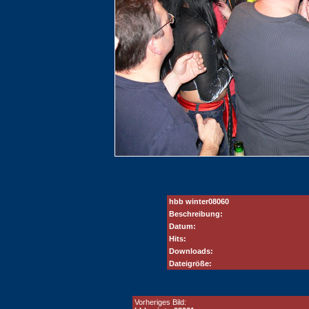
hbb winter08060
Beschreibung:
Datum:
Hits:
Downloads:
Dateigröße:
Vorheriges Bild: