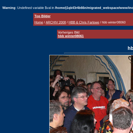
Warning
: Undefined variable $val in
/home/j1qk43r4b66n/migrated_webspace/www/inc
Top Bilder
Home
/
ARCHIV 2008
/
HBB & Chris Farlowe
/ hbb winter08060
Vorheriges Bild:
hbb winter08061
hb