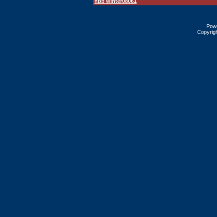
hbb winter08061
Pow
Copyrig