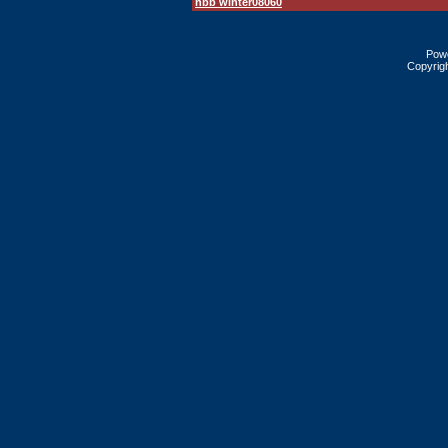
hbb winter08060
Pow
Copyrig