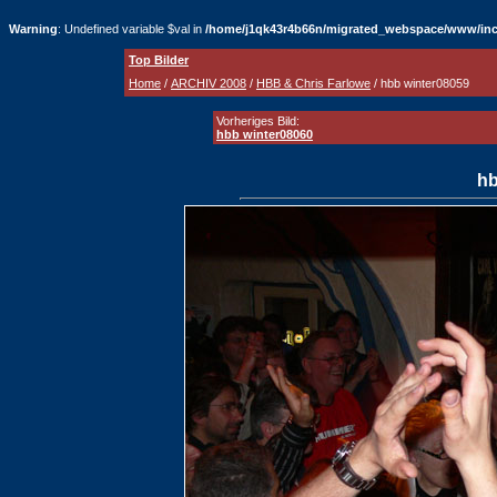
Warning
: Undefined variable $val in
/home/j1qk43r4b66n/migrated_webspace/www/inc
Top Bilder
Home
/
ARCHIV 2008
/
HBB & Chris Farlowe
/ hbb winter08059
Vorheriges Bild:
hbb winter08060
hb