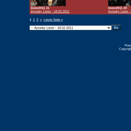
lister2011 21
lister2011 20
Aynsley Lister - 18.02.2011
Aynsley Lister -
1
2
3
»
Letzte Seite »
Pow
Copyrig