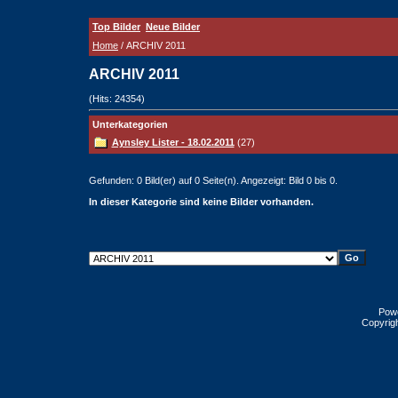
Top Bilder
Neue Bilder
Home
/ ARCHIV 2011
ARCHIV 2011
(Hits: 24354)
Unterkategorien
Aynsley Lister - 18.02.2011
(27)
Gefunden: 0 Bild(er) auf 0 Seite(n). Angezeigt: Bild 0 bis 0.
In dieser Kategorie sind keine Bilder vorhanden.
Pow
Copyrig