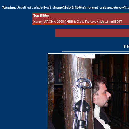
Warning
: Undefined variable $val in
/home/j1qk43r4b66n/migrated_webspace/www/inc
Top Bilder
Home
/
ARCHIV 2008
/
HBB & Chris Farlowe
/ hbb winter08067
hb