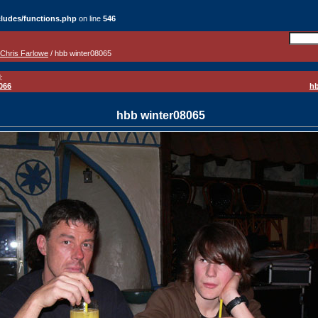
ludes/functions.php
on line
546
Chris Farlowe
/ hbb winter08065
:
066
hb
hbb winter08065