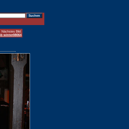
Nächstes Bild:
b winter08064