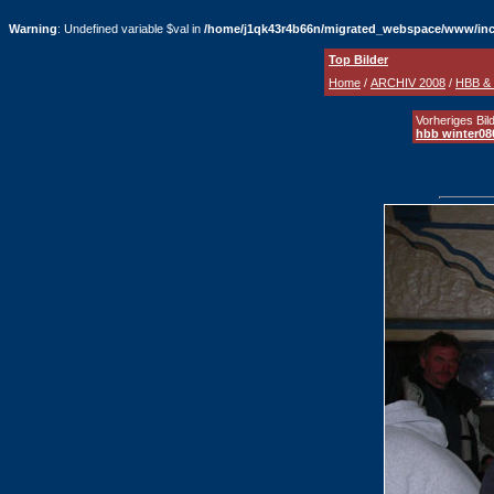
Warning
: Undefined variable $val in
/home/j1qk43r4b66n/migrated_webspace/www/inc
Top Bilder
Home
/
ARCHIV 2008
/
HBB & 
Vorheriges Bild
hbb winter08