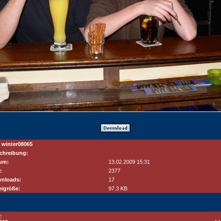
 winter08065
chreibung:
um:
13.02.2009 15:31
:
2377
nloads:
17
eigröße:
97.3 KB
: