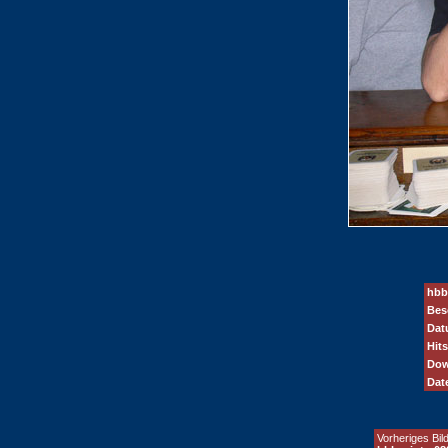
hbb
Bes
Dat
Hits
Dow
Dat
Vorheriges Bild