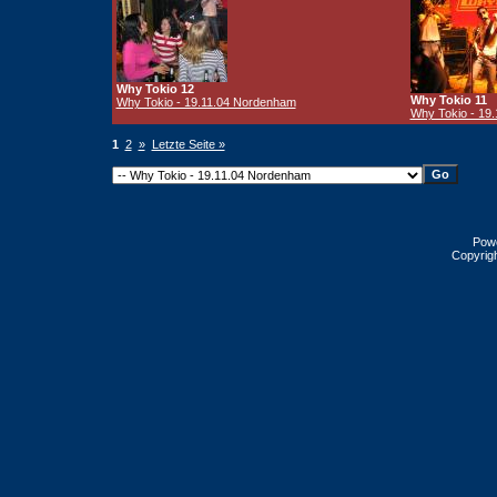
Why Tokio 12
Why Tokio 11
Why Tokio - 19.11.04 Nordenham
Why Tokio - 19
1
2
»
Letzte Seite »
Pow
Copyrig