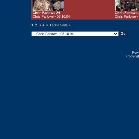
Chris Farlowe 24
Chris Farlowe 
Chris Farlowe - 08.10.04
Chris Farlowe -
1
2
3
4
»
Letzte Seite »
Pow
Copyrig