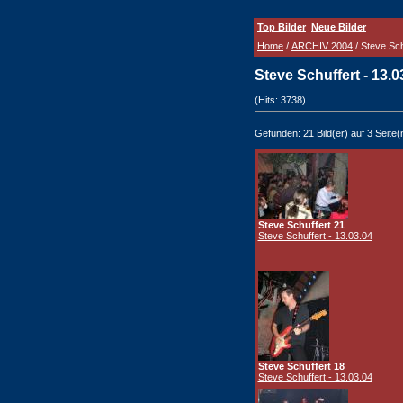
Top Bilder
Neue Bilder
Home
/
ARCHIV 2004
/ Steve Sch
Steve Schuffert - 13.
(Hits: 3738)
Gefunden: 21 Bild(er) auf 3 Seite(n
Steve Schuffert 21
Steve Schuffert - 13.03.04
Steve Schuffert 18
Steve Schuffert - 13.03.04