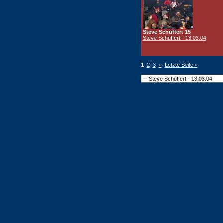
Steve Schuffert 15
Steve Schuffert - 13.03.04
1
2
3
»
Letzte Seite »