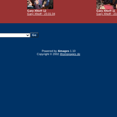
Gary XNoff 12
Gary XNoff 11
Gary XNoff - 23.01.04
Gary XNoff - 23
Powered by
4images
1.10
Copyright © 2002
4homepages.de