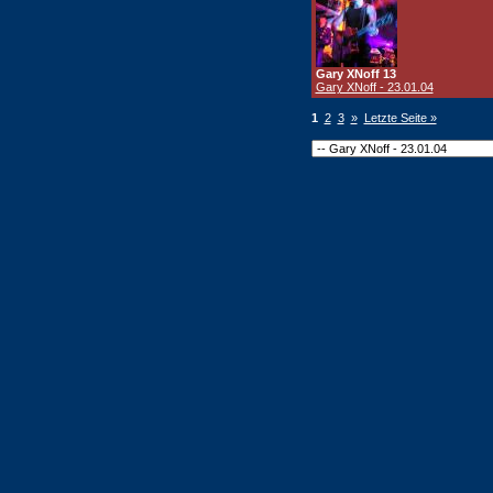
Gary XNoff 13
Gary XNoff - 23.01.04
1
2
3
»
Letzte Seite »