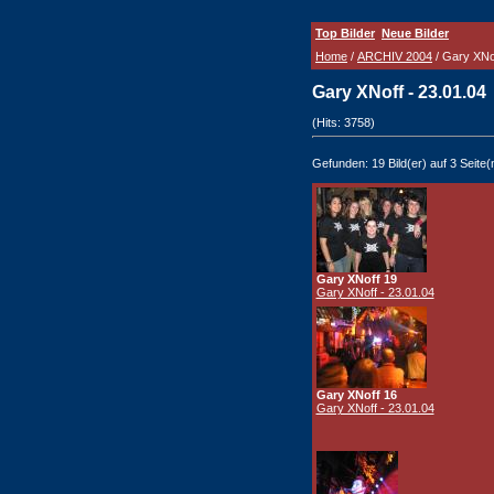
Top Bilder
Neue Bilder
Home
/
ARCHIV 2004
/ Gary XNof
Gary XNoff - 23.01.04
(Hits: 3758)
Gefunden: 19 Bild(er) auf 3 Seite(n
Gary XNoff 19
Gary XNoff - 23.01.04
Gary XNoff 16
Gary XNoff - 23.01.04