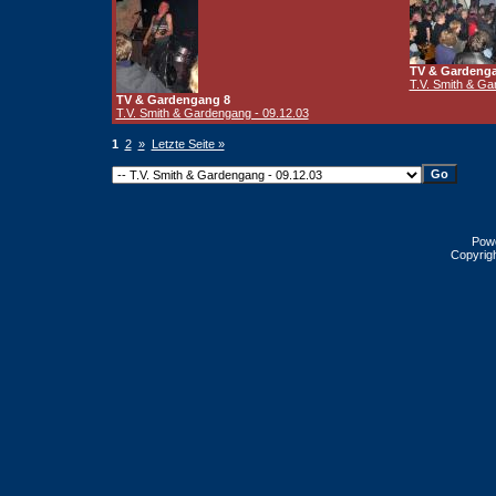
TV & Gardeng
T.V. Smith & Ga
TV & Gardengang 8
T.V. Smith & Gardengang - 09.12.03
1
2
»
Letzte Seite »
Pow
Copyrig