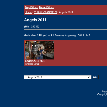
Top Bilder
Neue Bilder
Home
/
CHARLYS ANGELS
/ Angels 2011
Angels 2011
(Hits: 19739)
Gefunden: 1 Bild(er) auf 1 Seite(n). Angezeigt: Bild 1 bis 1.
angels2011_001
Angels 2011
Pow
Copyrig