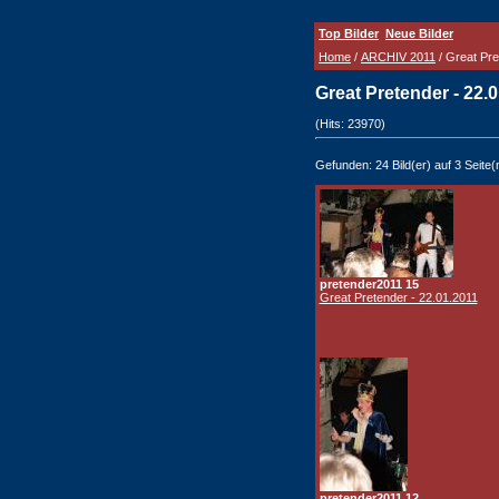
Top Bilder
Neue Bilder
Home
/
ARCHIV 2011
/ Great Pre
Great Pretender - 22.
(Hits: 23970)
Gefunden: 24 Bild(er) auf 3 Seite(n
pretender2011 15
Great Pretender - 22.01.2011
pretender2011 12