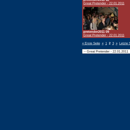
Great Pretender - 22.01.2011
pretender2011 09
Great Pretender - 22.01.2011
« Erste Seite
«
1
2
3
»
Letzte 