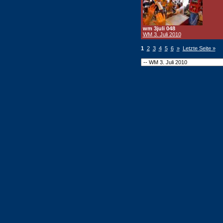
wm 3juli 048
WM 3. Juli 2010
1
2
3
4
5
6
»
Letzte Seite »