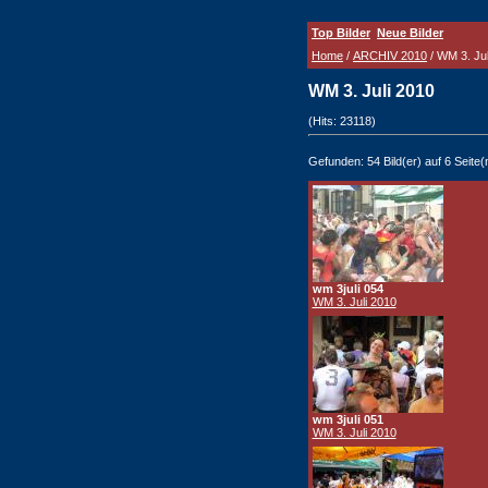
Top Bilder
Neue Bilder
Home
/
ARCHIV 2010
/ WM 3. Jul
WM 3. Juli 2010
(Hits: 23118)
Gefunden: 54 Bild(er) auf 6 Seite(n
wm 3juli 054
WM 3. Juli 2010
wm 3juli 051
WM 3. Juli 2010