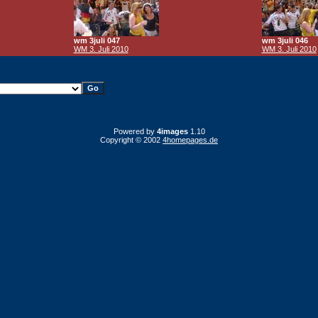
wm 3juli 047
wm 3juli 046
WM 3. Juli 2010
WM 3. Juli 2010
Powered by
4images
1.10
Copyright © 2002
4homepages.de