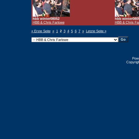
hbb winter08052
hbb winter080
HBB & Chris Farlowe
HBB & Chris Fa
« Erste Seite
«
1
2
3
4
5
6
7
»
Letzte Seite »
Pow
Copyrig