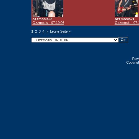
ozzmosis22
ozzmosis21
Ozzmosis - 07.10.06
Ozzmosis - 07.
1
2
3
4
»
Letzte Seite »
Pow
Copyrig