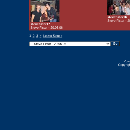
stevefister16
Steve Fister - 2
stevefister17
Steve Fister - 20.05.06
1
2
3
»
Letzte Seite »
Pow
Copyrig