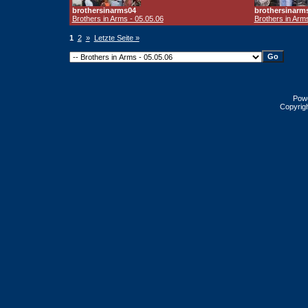
brothersinarms04
brothersinarm
Brothers in Arms - 05.05.06
Brothers in Arm
1
2
»
Letzte Seite »
Pow
Copyrig