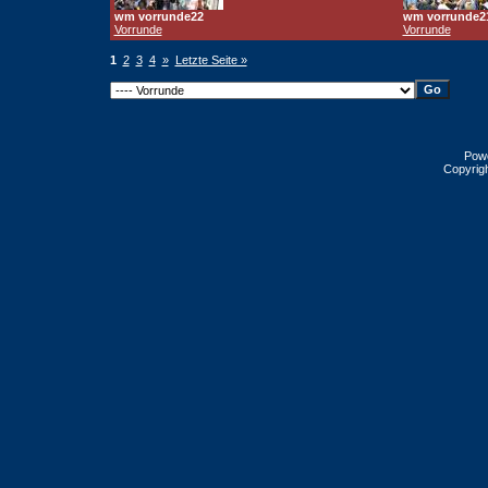
wm vorrunde22
wm vorrunde2
Vorrunde
Vorrunde
1
2
3
4
»
Letzte Seite »
Pow
Copyrig