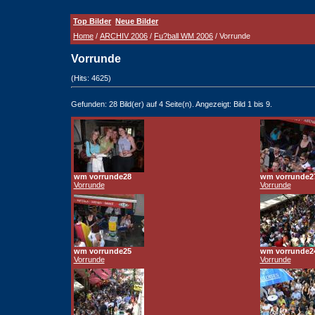
Top Bilder
Neue Bilder
Home
/
ARCHIV 2006
/
Fu?ball WM 2006
/ Vorrunde
Vorrunde
(Hits: 4625)
Gefunden: 28 Bild(er) auf 4 Seite(n). Angezeigt: Bild 1 bis 9.
wm vorrunde28
wm vorrunde2
Vorrunde
Vorrunde
wm vorrunde25
wm vorrunde2
Vorrunde
Vorrunde