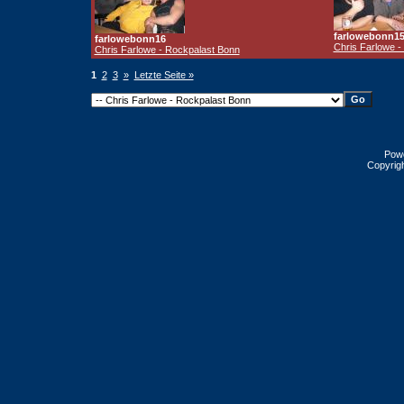
farlowebonn1
farlowebonn16
Chris Farlowe -
Chris Farlowe - Rockpalast Bonn
1
2
3
»
Letzte Seite »
Pow
Copyrig