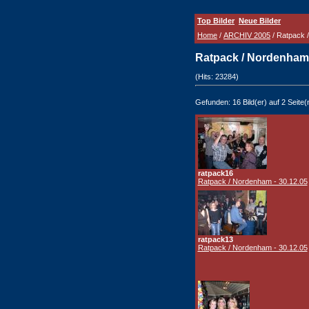
Top Bilder
Neue Bilder
Home
/
ARCHIV 2005
/ Ratpack 
Ratpack / Nordenham 
(Hits: 23284)
Gefunden: 16 Bild(er) auf 2 Seite(n
ratpack16
Ratpack / Nordenham - 30.12.05
ratpack13
Ratpack / Nordenham - 30.12.05