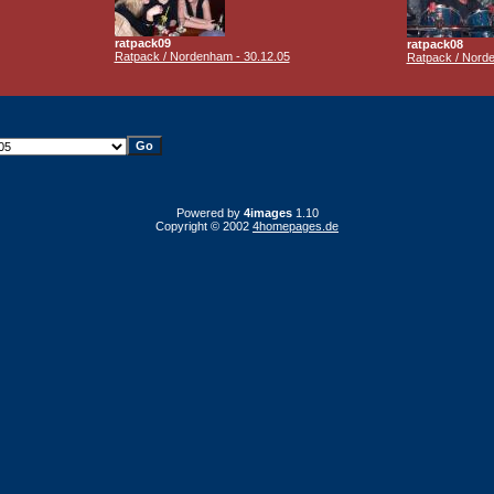
ratpack09
ratpack08
Ratpack / Nordenham - 30.12.05
Ratpack / Norde
Powered by
4images
1.10
Copyright © 2002
4homepages.de