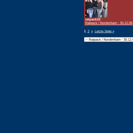
ratpack10
Ratpack / Nordenham - 30.12.05
1
2
»
Letzte Seite »