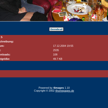
 5
chreibung:
um:
17.12.2004 19:55
:
2535
nloads:
108
eigröße:
49.7 KB
Powered by
4images
1.10
Copyright © 2002
4homepages.de