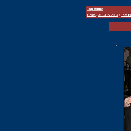
Top Bilder
Home
/
ARCHIV 2004
/
East B