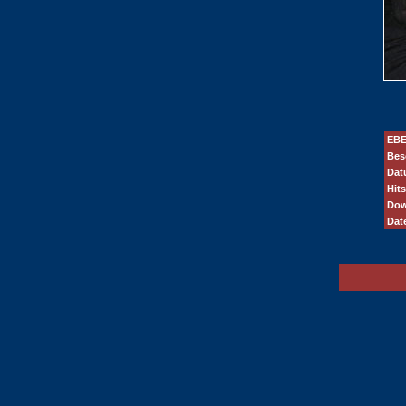
EBE
Bes
Dat
Hits
Dow
Dat