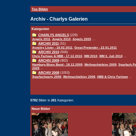
Top Bilder
Archiv - Charlys Galerien
Kategorien
CHARLYS ANGELS
(229)
,
,
...
Angels 2011
Angels 2010
Angels 2009
ARCHIV 2011
(51)
,
Aynsley Lister - 18.02.2011
Great Pretender - 22.01.2011
ARCHIV 2010
(506)
,
,
...
Chris Farlowe & HBB - 17.12.2010
WM 2010
WM 3. Juli 2010
ARCHIV 2009
(902)
,
,
Hamburg Blues Band - 18.12.2009
Weihnachtsfeier 2009
Sparfach Pa
...
2009
ARCHIV 2008
(1053)
,
,
...
Sparfachparty 2008
Weihnachtsfeier 2008
HBB & Chris Farlowe
5782
Bilder in
261
Kategorien.
Neue Bilder